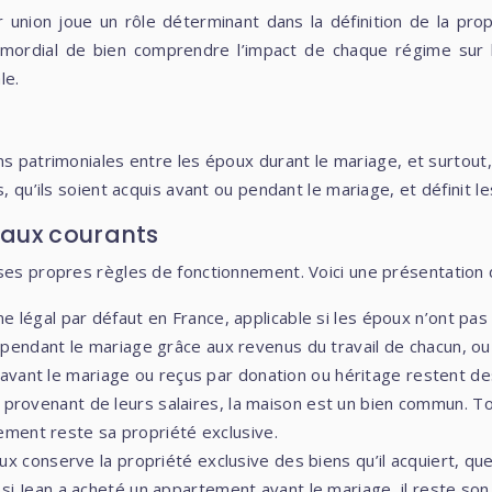
r union joue un rôle déterminant dans la définition de la pro
primordial de bien comprendre l’impact de chaque régime sur 
le.
ons patrimoniales entre les époux durant le mariage, et surtou
, qu’ils soient acquis avant ou pendant le mariage, et définit l
iaux courants
ses propres règles de fonctionnement. Voici une présentation 
me légal par défaut en France, applicable si les époux n’ont p
uis pendant le mariage grâce aux revenus du travail de chacun,
vant le mariage ou reçus par donation ou héritage restent des
 provenant de leurs salaires, la maison est un bien commun. To
ment reste sa propriété exclusive.
 conserve la propriété exclusive des biens qu’il acquiert, que 
, si Jean a acheté un appartement avant le mariage, il reste so