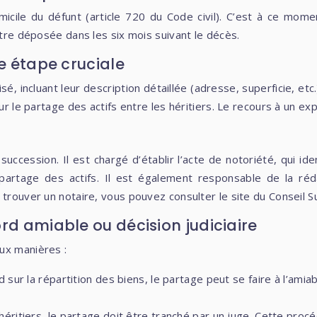
icile du défunt (article 720 du Code civil). C’est à ce mome
être déposée dans les six mois suivant le décès.
ne étape cruciale
sé, incluant leur description détaillée (adresse, superficie, etc
ur le partage des actifs entre les héritiers. Le recours à un ex
uccession. Il est chargé d’établir l’acte de notoriété, qui iden
partage des actifs. Il est également responsable de la réd
 trouver un notaire, vous pouvez consulter le site du Conseil S
rd amiable ou décision judiciaire
ux manières :
d sur la répartition des biens, le partage peut se faire à l’amiab
héritiers, le partage doit être tranché par un juge. Cette proc