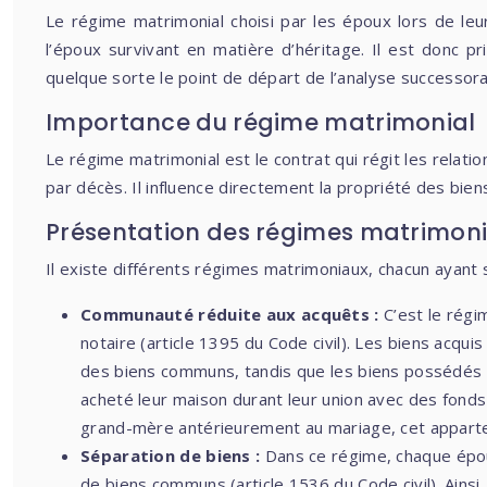
Le régime matrimonial choisi par les époux lors de leu
l’époux survivant en matière d’héritage. Il est donc 
quelque sorte le point de départ de l’analyse successora
Importance du régime matrimonial
Le régime matrimonial est le contrat qui régit les relati
par décès. Il influence directement la propriété des biens
Présentation des régimes matrimon
Il existe différents régimes matrimoniaux, chacun ayant 
Communauté réduite aux acquêts :
C’est le régi
notaire (article 1395 du Code civil). Les biens acq
des biens communs, tandis que les biens possédés a
acheté leur maison durant leur union avec des fonds
grand-mère antérieurement au mariage, cet apparte
Séparation de biens :
Dans ce régime, chaque époux
de biens communs (article 1536 du Code civil). Ainsi